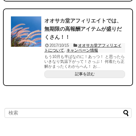
オオサカ堂アフィリエイトでは、
無期限の高報酬アイテムが盛りだ
くさん！！
2017/10/15
オオサカ堂アフィリエイ
トについて
,
キャンペーン情報
もう10月も半ばなのに！あっつ！ と思ったら
いきなり気温下がって！さっぶ！ 何着たら正
解かまったくわからへん！ お...
記事を読む