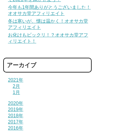
今年も1年間ありがとうございました！
オオサカ堂アフィリエイト
冬は寒いが、懐は温かく！オオサカ堂
アフィリエイト
お化けもビックリ！？オオサカ堂アフ
ィリエイト！
アーカイブ
2021年
2月
1月
2020年
2019年
2018年
2017年
2016年