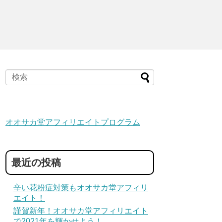
オオサカ堂アフィリエイトプログラム
最近の投稿
辛い花粉症対策もオオサカ堂アフィリ
エイト！
謹賀新年！オオサカ堂アフィリエイト
で2021年を輝かせよう！