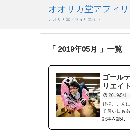
オオサカ堂アフィリ
オオサカ堂アフィリエイト
「 2019年05月 」一覧
ゴール
リエイ
2019/5/1
皆様、こんに
て暑い日もあ
記事を読む