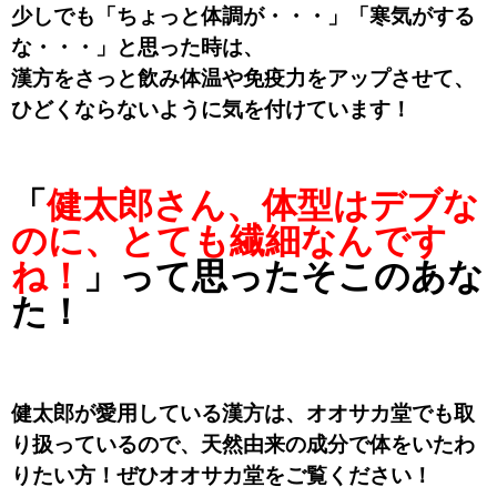
少しでも「ちょっと体調が・・・」「寒気がする
な・・・」と思った時は、
漢方をさっと飲み体温や免疫力をアップさせて、
ひどくならないように気を付けています！
「
健太郎さん、体型はデブな
のに、とても繊細なんです
ね！
」って思ったそこのあな
た！
健太郎が愛用している漢方は、オオサカ堂でも取
り扱っているので、天然由来の成分で体をいたわ
りたい方！ぜひオオサカ堂をご覧ください！