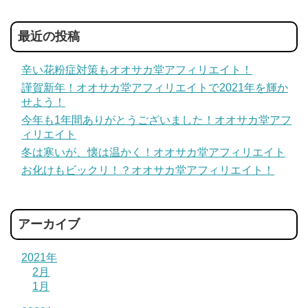
最近の投稿
辛い花粉症対策もオオサカ堂アフィリエイト！
謹賀新年！オオサカ堂アフィリエイトで2021年を輝か
せよう！
今年も1年間ありがとうございました！オオサカ堂アフ
ィリエイト
冬は寒いが、懐は温かく！オオサカ堂アフィリエイト
お化けもビックリ！？オオサカ堂アフィリエイト！
アーカイブ
2021年
2月
1月