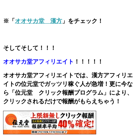
※「
オオサカ堂 漢方
」をチェック！
そしてそして！！！
オオサカ堂アフィリエイト
！！！！！
オオサカ堂アフィリエイトでは、漢方アフィリエ
イトの位元堂でガッツリ稼ぐ人が急増！更に今な
ら「位元堂 クリック報酬プログラム」により、
クリックされるだけで報酬がもらえちゃう！