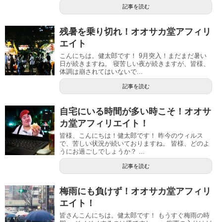
記事を読む
残暑を乗り切れ！オオサカ堂アフィリ
エイト
こんにちは。健太郎です！ 9月突入！まだまだ暑い
日が続きますね。 寝苦しい夜が続きますが、皆様、
体調は崩されてはいないで...
記事を読む
自宅にいる時間が多い時こそ！オオサ
カ堂アフィリエイト！
皆様、こんにちは！健太郎です！ 昨今のウィルス
で、苦しい状況が続いておりますね。 皆様、どのよ
うにお過ごしでしょうか？ ...
記事を読む
梅雨にも負けず！オオサカ堂アフィリ
エイト！
皆さんこんにちは。健太郎です！ もうすぐ梅雨の時