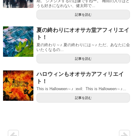
期。 ジメジメするのは嫌ですねー。 梅雨の入りはど
うも好きになれない、健太郎で...
記事を読む
夏の終わりにオオサカ堂アフィリエイ
ト！
夏の終わり～♪ 夏の終わりには～♪ ただ、あなたに会
いたくなるの...
記事を読む
ハロウィンもオオサカアフィリエイ
ト！
This is Halloween～♪ :evil: This is Halloween～♪...
記事を読む