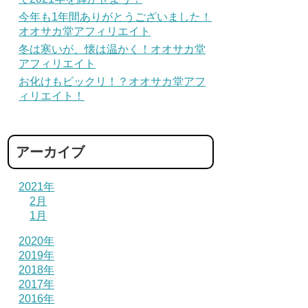
今年も1年間ありがとうございました！
オオサカ堂アフィリエイト
冬は寒いが、懐は温かく！オオサカ堂
アフィリエイト
お化けもビックリ！？オオサカ堂アフ
ィリエイト！
アーカイブ
2021年
2月
1月
2020年
2019年
2018年
2017年
2016年