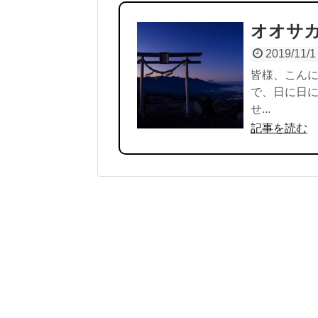
オオサ
2019/11/1
皆様、こんに
で、日に日に
せ...
記事を読む