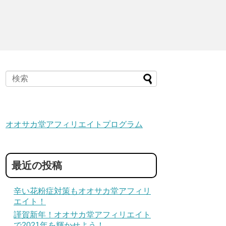
オオサカ堂アフィリエイトプログラム
最近の投稿
辛い花粉症対策もオオサカ堂アフィリ
エイト！
謹賀新年！オオサカ堂アフィリエイト
で2021年を輝かせよう！