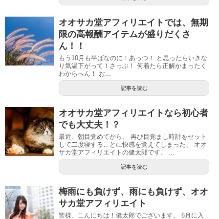
オオサカ堂アフィリエイトでは、無期
限の高報酬アイテムが盛りだくさ
ん！！
もう10月も半ばなのに！あっつ！ と思ったらいきな
り気温下がって！さっぶ！ 何着たら正解かまったく
わからへん！ お...
記事を読む
オオサカ堂アフィリエイトなら初心者
でも大丈夫！？
最近、朝目覚めてから、 再び目覚まし時計をセット
して二度寝することに快感を覚えてしまった、 オオ
サカ堂アフィリエイトの健太郎です。 ...
記事を読む
梅雨にも負けず、雨にも負けず、オオ
サカ堂アフィリエイト
皆様、こんにちは！健太郎でございます。 6月に入