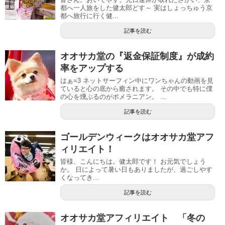
都へ一人旅をした健太郎どす～ 実はしょっちゅう京
都へ旅行に行く健...
記事を読む
オオサカ堂の『返金保証制度』が成約
率をアップする
はぁ=3 ネットサーフィン中にワンちゃんの動画を見
ていると心の底から癒されます。 その中でも特に僕
の心を燻ぶるのがポメラニアン。 ...
記事を読む
ゴールデンウィークはオオサカ堂アフ
ィリエイト！
皆様、こんにちは。健太郎です！ お元気でしょう
か。 日によって暑い日もありましたが、過ごしやす
くなってき...
記事を読む
オオサカ堂アフィリエイト 「冬の