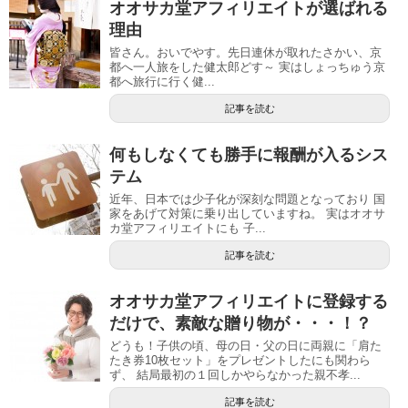
オオサカ堂アフィリエイトが選ばれる
理由
皆さん。おいでやす。先日連休が取れたさかい、京
都へ一人旅をした健太郎どす～ 実はしょっちゅう京
都へ旅行に行く健...
記事を読む
何もしなくても勝手に報酬が入るシス
テム
近年、日本では少子化が深刻な問題となっており 国
家をあげて対策に乗り出していますね。 実はオオサ
カ堂アフィリエイトにも 子...
記事を読む
オオサカ堂アフィリエイトに登録する
だけで、素敵な贈り物が・・・！？
どうも！子供の頃、母の日・父の日に両親に「肩た
たき券10枚セット」をプレゼントしたにも関わら
ず、 結局最初の１回しかやらなかった親不孝...
記事を読む