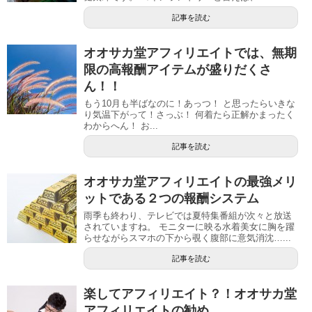
記事を読む
オオサカ堂アフィリエイトでは、無期
限の高報酬アイテムが盛りだくさ
ん！！
もう10月も半ばなのに！あっつ！ と思ったらいきな
り気温下がって！さっぶ！ 何着たら正解かまったく
わからへん！ お...
記事を読む
オオサカ堂アフィリエイトの最強メリ
ットである２つの報酬システム
雨季も終わり、テレビでは夏特集番組が次々と放送
されていますね。 モニターに映る水着美女に胸を躍
らせながらスマホの下から覗く腹部に意気消沈…...
記事を読む
楽してアフィリエイト？！オオサカ堂
アフィリエイトの勧め