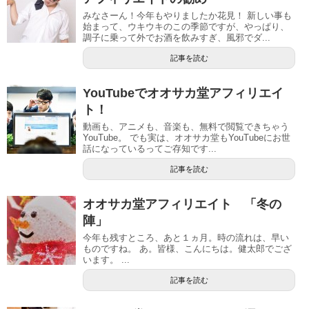
みなさーん！今年もやりましたか花見！ 新しい事も
始まって、ウキウキのこの季節ですが、やっぱり、
調子に乗って外でお酒を飲みすぎ、風邪でダ...
記事を読む
YouTubeでオオサカ堂アフィリエイ
ト！
動画も、アニメも、音楽も、無料で閲覧できちゃう
YouTube。 でも実は、オオサカ堂もYouTubeにお世
話になっているってご存知です...
記事を読む
オオサカ堂アフィリエイト 「冬の
陣」
今年も残すところ、あと１ヵ月。時の流れは、早い
ものですね。 あ。皆様、こんにちは。健太郎でござ
います。 ...
記事を読む