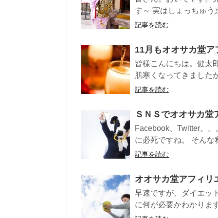
す～ 実はしょっちゅう京
記事を読む
11月もオオサカ堂ア
皆様こんにちは。健太郎
肌寒くなってきましたが、
記事を読む
ＳＮＳでオオサカ堂
Facebook、Twit
に必死ですね。 そんな私
記事を読む
オオサカ堂アフィリ
早速ですが、ダイエッ
に何が必要かわかりますか