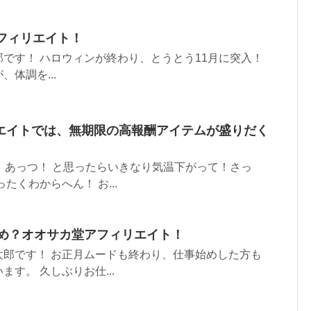
フィリエイト！
です！ ハロウィンが終わり、とうとう11月に突入！
体調を...
エイトでは、無期限の高報酬アイテムが盛りだく
！あっつ！ と思ったらいきなり気温下がって！さっ
たくわからへん！ お...
初め？オオサカ堂アフィリエイト！
太郎です！ お正月ムードも終わり、仕事始めした方も
す。 久しぶりお仕...