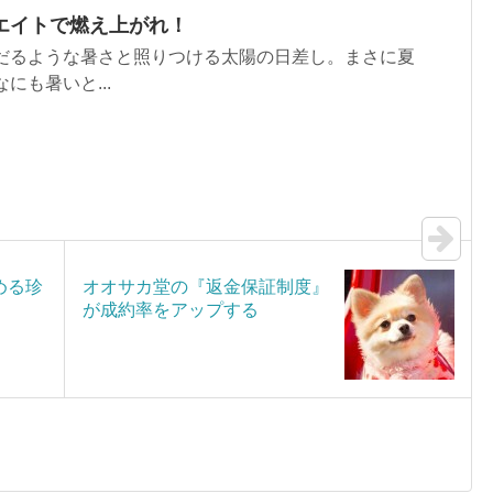
エイトで燃え上がれ！
うだるような暑さと照りつける太陽の日差し。まさに夏
にも暑いと...
める珍
オオサカ堂の『返金保証制度』
が成約率をアップする