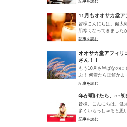
記事を読む
11月もオオサカ堂ア
皆様こんにちは。健太郎
肌寒くなってきましたが、
記事を読む
オオサカ堂アフィリ
さん！！
もう10月も半ばなのに
ぶ！ 何着たら正解かまっ
記事を読む
年が明けたら、○○
皆様、こんにちは。健
多くいらっしゃると思いま
記事を読む