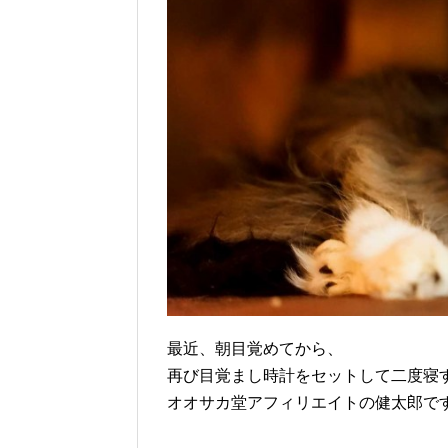
最近、朝目覚めてから、
再び目覚まし時計をセットして二度寝
オオサカ堂アフィリエイトの健太郎で