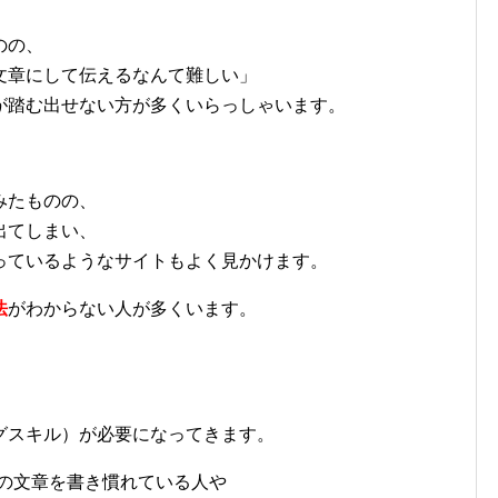
のの、
文章にして伝えるなんて難しい」
が踏む出せない方が多くいらっしゃいます。
みたものの、
出てしまい、
っているようなサイトもよく見かけます。
法
がわからない人が多くいます。
グスキル）が必要になってきます。
トの文章を書き慣れている人や