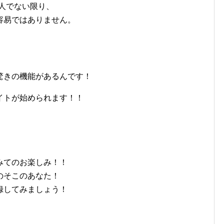
人でない限り、
容易ではありません。
、
驚きの機能があるんです！
イトが始められます！！
みてのお楽しみ！！
のそこのあなた！
録してみましょう！